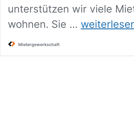
unterstützen wir viele Mie
Mietergewerkschaft
wohnen. Sie …
weiterlese
München
Mietergewerkschaft